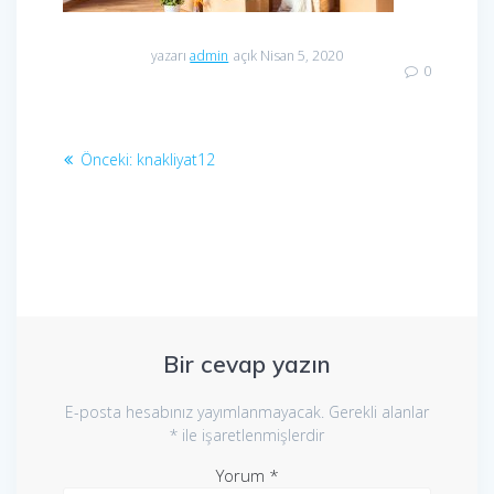
yazarı
admin
açık Nisan 5, 2020
0
Yazı
Önceki
Önceki:
knakliyat12
dolaşımı
yazı:
Bir cevap yazın
E-posta hesabınız yayımlanmayacak.
Gerekli alanlar
*
ile işaretlenmişlerdir
Yorum
*