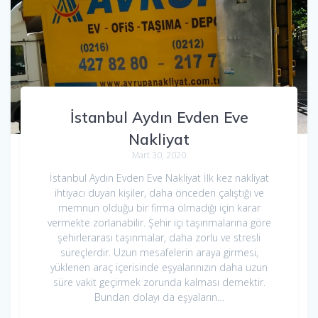
İstanbul Aydın Evden Eve
Nakliyat
Mart 30, 2020
İstanbul Aydın Evden Eve Nakliyat İlk kez nakliyat
ihtiyacı duyan kişiler, daha önceden çalıştığı ve
memnun olduğu bir firma olmadığı için karar
vermekte zorlanabilir. Şehir içi taşınmalarına göre
şehirlerarası taşınmalar, daha zorlu ve stresli
süreçlerdir. Uzun mesafelerin araya girmesi,
yüklenen araç içerisinde eşyalarınızın daha uzun
süre vakit geçirmek zorunda kalması demektir.
Bundan dolayı da eşyaların…