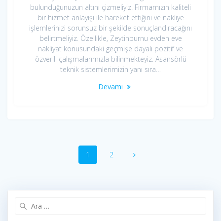
bulunduğunuzun altını çizmeliyiz. Firmamızın kaliteli
bir hizmet anlayışı ile hareket ettiğini ve nakliye
işlemlerinizi sorunsuz bir şekilde sonuçlandıracağını
belirtmeliyiz. Özellikle, Zeytinburnu evden eve
nakliyat konusundaki geçmişe dayalı pozitif ve
özverili çalışmalarımızla bilinmekteyiz. Asansörlü
teknik sistemlerimizin yanı sıra…
Devamı
Yazı
Sayfa
Sayfa
1
2
dolaşımı
Arama: